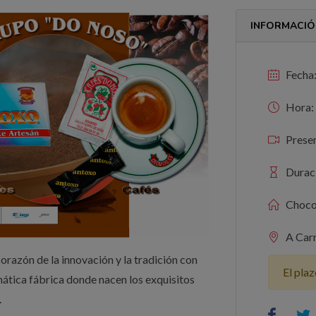
INFORMACIÓ
Fecha:
Hora: 
Presen
Durac
Chocom
A Carr
corazón de la innovación y la tradición con
El plaz
mática fábrica donde nacen los exquisitos
.