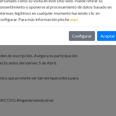
ersonales como su visita en este sitio web. Puede retirar su
onsentimiento u oponerse al procesamiento de datos basado en
ntereses legítimos en cualquier momento haciendo clic en
onfigurar. Para más información pinche
aquí.
Configurar
Aceptar
cJN8wCcVayJPv5
den de inscripción
.
Asegura tu participación
ecto antes del viernes 5 de Abril.
única que promete ser tan enriquecedora para
#ICOIIG #IngenieríaIndustrial