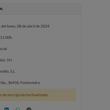
N:
 del lunes, 08 de abril de 2024
11:00h.
cial
ión: 1H
iño, S.L
illa,, 36458, Pontevedra
o de inscripción ha finalizado.