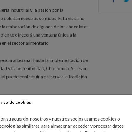
ería industrial y la pasión por la
 deleitan nuestros sentidos. Esta visita no
e la elaboración de algunos de los chocolates
bién te ofrecerá una ventana única a la
 en el sector alimentario.
sencia artesanal, hasta la implementación de
dad y la sostenibilidad, Chocomiño, S.L es un
ial puede contribuir a preservar la tradición
abor, tradición e ingeniería?
¡Únete a
viso de cookies
onal única! Aprovecha esta oportunidad para
 y, por supuesto, degustar el resultado
on su acuerdo, nosotros y nuestros socios usamos cookies o
ecnologías similares para almacenar, acceder y procesar datos
y la artesanía culinaria.