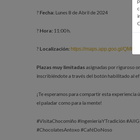
p
c
?
Fecha:
Lunes 8 de Abril de 2024
i
C
?
Hora:
11:00 h.
?
Localización:
https://maps.app.goo.gl/QMh
Plazas muy limitadas
asignadas por riguroso or
inscribiéndote a través del botón habilitado al ef
¡Te esperamos para compartir esta experiencia 
el paladar como para la mente!
#VisitaChocomiño #IngenieríaYTradición #AIIG 
#ChocolatesAntoxo #CaféDoNoso