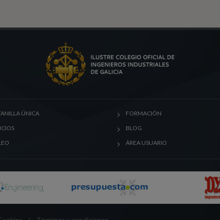
ANILLA ÚNICA
FORMACIÓN
ICIOS
BLOG
LEO
ÁREA USUARIO
 Cookies
/
Términos y condiciones