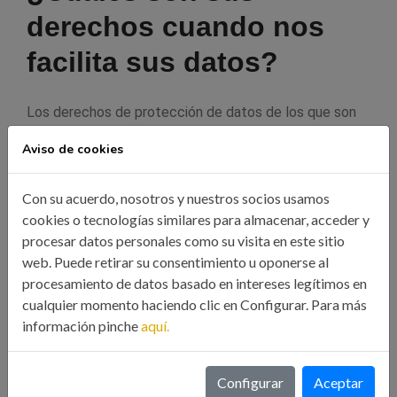
derechos cuando nos
facilita sus datos?
Los derechos de protección de datos de los que son
titulares los interesados son:
Aviso de cookies
Derecho a solicitar el acceso a los datos personales
Con su acuerdo, nosotros y nuestros socios usamos
relativos al interesado
cookies o tecnologías similares para almacenar, acceder y
procesar datos personales como su visita en este sitio
Derecho de rectificación o supresión
web. Puede retirar su consentimiento u oponerse al
procesamiento de datos basado en intereses legítimos en
Derecho de oposición
cualquier momento haciendo clic en Configurar. Para más
información pinche
aquí.
Derecho a solicitar la limitación de su tratamiento
Derecho a la portabilidad de los datos
Configurar
Aceptar