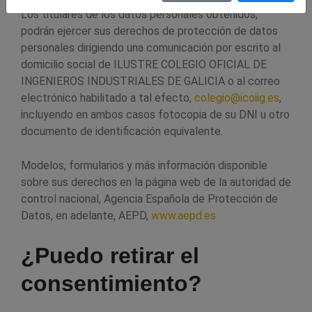
Los titulares de los datos personales obtenidos,
podrán ejercer sus derechos de protección de datos
personales dirigiendo una comunicación por escrito al
domicilio social de ILUSTRE COLEGIO OFICIAL DE
INGENIEROS INDUSTRIALES DE GALICIA o al correo
electrónico habilitado a tal efecto,
colegio@icoiig.es
,
incluyendo en ambos casos fotocopia de su DNI u otro
documento de identificación equivalente.
Modelos, formularios y más información disponible
sobre sus derechos en la página web de la autoridad de
control nacional, Agencia Española de Protección de
Datos, en adelante, AEPD,
www.aepd.es
¿Puedo retirar el
consentimiento?