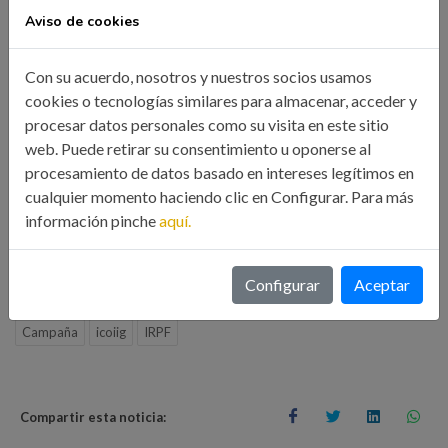
Aviso de cookies
La inscripción es libre y gratuita. Las personas interesadas en
Con su acuerdo, nosotros y nuestros socios usamos
cookies o tecnologías similares para almacenar, acceder y
asistir deberán comunicarlo a través de este
procesar datos personales como su visita en este sitio
FORMULARIO DE INSCRIPCIÓN
web. Puede retirar su consentimiento u oponerse al
procesamiento de datos basado en intereses legítimos en
cualquier momento haciendo clic en Configurar. Para más
información pinche
aquí.
Organizada por el Ilustre Colegio Oficial de Ingenieros
Industriales
Configurar
Aceptar
Campaña
icoiig
IRPF
Compartir esta noticia: