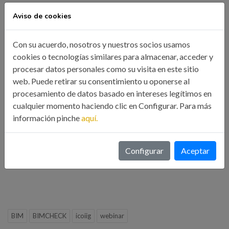
INSCRIPCIONES
A través de este
FORMULARIO DE
Aviso de cookies
INSCRIPCIÓN
Con su acuerdo, nosotros y nuestros socios usamos
Plazas limitadas asignadas por riguroso orden de inscripción
cookies o tecnologías similares para almacenar, acceder y
procesar datos personales como su visita en este sitio
El ICOIIG se reserva el derecho a la anulación en caso de no
web. Puede retirar su consentimiento u oponerse al
alcanzar un mínimo de asistentes.
procesamiento de datos basado en intereses legítimos en
Para más información sobre esta webinar y otros eventos,
cualquier momento haciendo clic en Configurar. Para más
consultar la página Web del Colegio
www.icoiig.es
información pinche
aquí.
Organizado por el Ilustre Colegio Oficial de Ingenieros
Configurar
Aceptar
Industriales de Galicia
BIM
BIMCHECK
icoiig
webinar