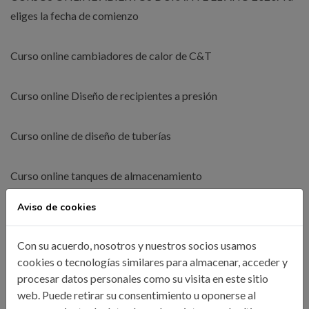
eliges la fecha de comienzo
Curso online cambiadores de calor de C&T
Curso online Diseño de recipientes a presión
Curso online de diseño de tuberías
Curso online tanques de almacenamiento
Aviso de cookies
Curso online diseño de equipos mecánicos
Con su acuerdo, nosotros y nuestros socios usamos
Curso online tratamientos de aguas en plantas industriales
cookies o tecnologías similares para almacenar, acceder y
procesar datos personales como su visita en este sitio
web. Puede retirar su consentimiento u oponerse al
Curso online dirección de marketing para ingenieros