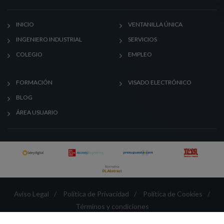
INICIO
VENTANILLA ÚNICA
INGENIERO INDUSTRIAL
SERVICIOS
COLEGIO
EMPLEO
FORMACIÓN
VISADO ELECTRÓNICO
BLOG
ÁREA USUARIO
Aviso Legal
/
Política de Privacidad
/
Política de Cookies
/
Términos y condiciones