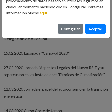
procesamiento de datos basado en intereses legítimos en
cualquier momento haciendo clic en Configurar. Para más
Curso online técnica de ventas: de la improvisación al método
información pinche
aquí.
Curso online de Personal Branding. Marca personal
Configurar
Aceptar
Delegación de ACoruña
15.02.2020 Laconada "Carnaval 2020"
27.02.2020 Jornada "Aspectos Legales del Nuevo RSIF y su
repercusión en las Instalaciones Térmicas de Climatización"
12.03.2020 Jornada el papel del autoconsumo en la transición
energética
14.03.2020 Curso Corte de Jamón