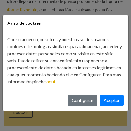
incluso llegó a dar una rueda de prensa proponiendo la figura del
informe favorable
, con la obligación de subsanar pequeñas
deficiencias, para agilizar la tramitación administrativa de licencias
Aviso de cookies
en Galicia.
Con su acuerdo, nosotros y nuestros socios usamos
Compartir esta noticia:
cookies o tecnologías similares para almacenar, acceder y
procesar datos personales como su visita en este sitio
web. Puede retirar su consentimiento u oponerse al
procesamiento de datos basado en intereses legítimos en
cualquier momento haciendo clic en Configurar. Para más
información pinche
aquí.
Búsqueda
Configurar
Aceptar
BUSCAR