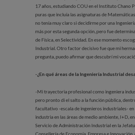
17 años, estudiando COU en el Instituto Chano Pi
puras que incluía las asignaturas de Matemáticas,
no tenía muy claro si decidirme por una Ingenierí
más por esta segunda opción, pero fue determinant
de Física, en Selectividad. En ese momento escogí 
Industrial. Otro factor decisivo fue que mi herma
pregunta, puedo afirmar que descubrí mi vocación
-¿En qué áreas de la Ingeniería Industrial de
-Mi trayectoria profesional como ingeniera indu
pero pronto di el salto a la función pública, de
facultativo -escala de ingenieros industriales- 
industria en las áreas de medio ambiente, I+D, e
Servicio de Administración Industrial en la Jefat
Consellería de Economía, Empresa e Innovación, 