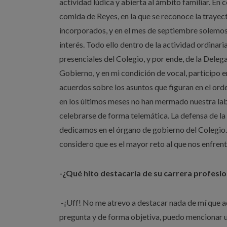
actividad lúdica y abierta al ámbito familiar. En
comida de Reyes, en la que se reconoce la trayect
incorporados, y en el mes de septiembre solemos 
interés. Todo ello dentro de la actividad ordinari
presenciales del Colegio, y por ende, de la Delega
Gobierno, y en mi condición de vocal, participo e
acuerdos sobre los asuntos que figuran en el orde
en los últimos meses no han mermado nuestra labo
celebrarse de forma telemática. La defensa de la
dedicamos en el órgano de gobierno del Colegio.
considero que es el mayor reto al que nos enfren
-¿Qué hito destacaría de su carrera profesio
-¡Uff! No me atrevo a destacar nada de mí que ad
pregunta y de forma objetiva, puedo mencionar u