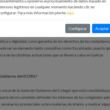
onsentimiento u oponerse al procesamiento de datos basado en
ento a la Administración de Justicia, Registro Mercantil y a las
ntereses legítimos en cualquier momento haciendo clic en
onfigurar. Para más información pinche
aquí.
 mayores, creo que el Colegio es un centro de relaciones tanto soci
ómica de Galicia y que busca la colaboración entre los distintos
ra a la sociedad, el Colegio es un garante de buen hacer, ya que
Configurar
Aceptar
ormación continua de los Ingenieros Industriales y en esencia, tute
a ética y dignidad, como garantía de los derechos de los ciudadanos
uede ser un elemento tanto consultivo como fiscalizador, puesto qu
rca de las distintas actuaciones que se lleven a cabo en Galicia
 Gobierno del ICOIIG?
 vocal de la Junta de Gobierno del Colegio que está constituida p
parte de mi cometido defender los intereses de los colegiados ads
seminarios presenciales sobre materias de interés, y realizar algu