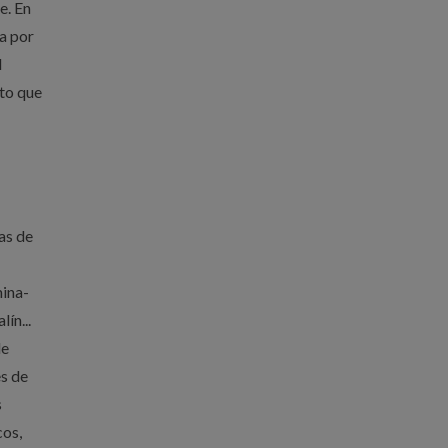
e. En
a por
l
to que
as de
mina-
ín...
de
es de
s
cos,