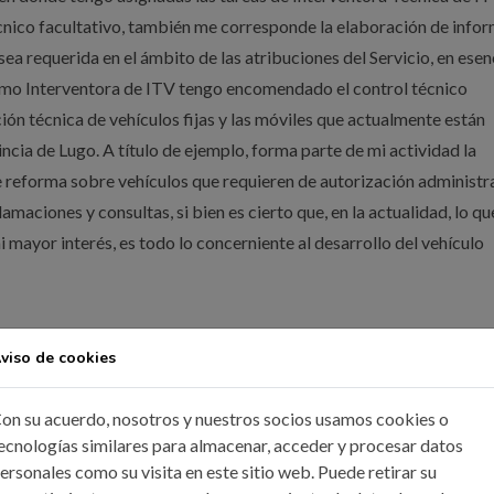
écnico facultativo, también me corresponde la elaboración de info
ea requerida en el ámbito de las atribuciones del Servicio, en esen
Como Interventora de ITV tengo encomendado el control técnico
ión técnica de vehículos fijas y las móviles que actualmente están
incia de Lugo. A título de ejemplo, forma parte de mi actividad la
reforma sobre vehículos que requieren de autorización administr
amaciones y consultas, si bien es cierto que, en la actualidad, lo qu
 mayor interés, es todo lo concerniente al desarrollo del vehículo
iene de cara a la sociedad?
viso de cookies
 de derecho público que vela por el correcto ejercicio de la profes
on su acuerdo, nosotros y nuestros socios usamos cookies o
ulación, promoción y defensa de la profesión, así como la ayuda, am
ecnologías similares para almacenar, acceder y procesar datos
intereses profesionales son las principales funciones del Colegio y 
ersonales como su visita en este sitio web. Puede retirar su
a y continuidad. El ICOIIG tiene además otras funciones estatutari