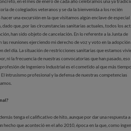
 concreto, en el mes de enero de cada año celebramos una ya tradici
oria de colegiados veteranos y se da la bienvenida a los recién
hacer una excursión en la que visitamos algún enclave de especial
a, dado que, por las circunstancias sanitarias actuales, todos los ac
ción, han sido objeto de cancelación. En lo referente a la Junta de
n las reuniones ejerciendo mi derecho de voz y voto en la adopción
n del día. La situación de restricciones sanitarias que estamos viv
r, ni la frecuencia de nuestras convocatorias que han pasado, eso s
 profesión de Ingeniero Industrial es el cometido al que más tiemp
 El intrusismo profesional y la defensa de nuestras competencias
tamos.
nal?
emás tenga el calificativo de hito, aunque por dar una respuesta a
n hecho que aconteció en el año 2010, época en la que, como ingen