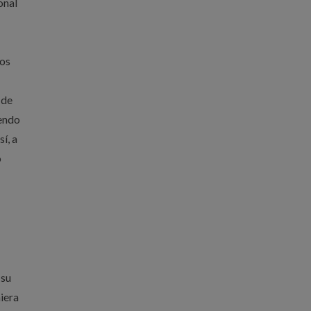
onal
tos
 de
iendo
í, a
o
 su
iera