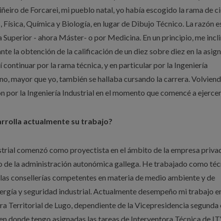
ñeiro de Forcarei, mi pueblo natal, yo había escogido la rama de c
 Física, Química y Biología, en lugar de Dibujo Técnico. La razón e
a Superior - ahora Máster- o por Medicina. En un principio, me incl
e la obtención de la calificación de un diez sobre diez en la asig
continuar por la rama técnica, y en particular por la Ingeniería
no, mayor que yo, también se hallaba cursando la carrera. Volviend
 por la Ingeniería Industrial en el momento que comencé a ejercer
sarrolla actualmente su trabajo?
strial comenzó como proyectista en el ámbito de la empresa priva
ntro de la administración autonómica gallega. He trabajado como té
en las consellerías competentes en materia de medio ambiente y de
nergía y seguridad industrial. Actualmente desempeño mi trabajo en
ura Territorial de Lugo, dependiente de la Vicepresidencia segunda 
en donde tengo asignadas las tareas de Interventora Técnica de I