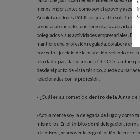
c
menos importantes como son el apoyo y asesorami
i
C
Administraciones Públicas que así lo soliciten. A
como profesionales que fomenta la actividad econ
colegiados y sus actividades empresariales. De ca
mantiene una profesión regulada, colabora en la f
correcto ejercicio de la profesión, velando por l
otro lado, para la sociedad, el ICOIIG también p
desde el punto de vista técnico, puede opinar ace
relacionadas con la profesión.
- ¿Cuál es su cometido dentro de la Junta de
-Actualmente soy la delegada de Lugo y como tal,
miembros. En el ámbito de mi delegación, forma 
a la misma, promover la organización de cursos o 