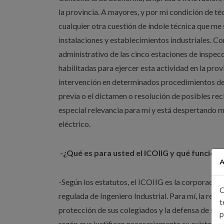
la provincia. A mayores, y por mi condición de t
cualquier otra cuestión de índole técnica que me s
instalaciones y establecimientos industriales. 
administrativo de las cinco estaciones de inspecc
habilitadas para ejercer esta actividad en la prov
intervención en determinados procedimientos de 
previa o el dictamen o resolución de posibles recl
especial relevancia para mí y está despertando mi
eléctrico.
-¿Qué es para usted el ICOIIG y qué función t
A
-Según los estatutos, el ICOIIG es la corporación
C
regulada de Ingeniero Industrial. Para mí, la reg
t
protección de sus colegiados y la defensa de sus 
p
razón que justifican necesariamente su existenci