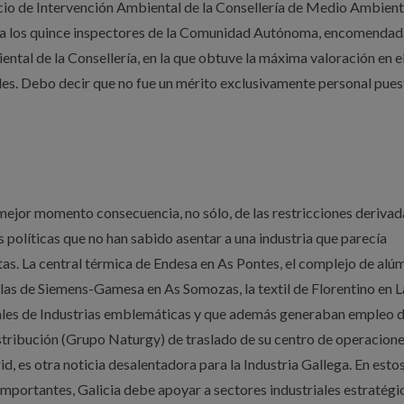
icio de Intervención Ambiental de la Consellería de Medio Ambient
 a los quince inspectores de la Comunidad Autónoma, encomendad
ental de la Consellería, en la que obtuve la máxima valoración en e
es. Debo decir que no fue un mérito exclusivamente personal pues
u mejor momento consecuencia, no sólo, de las restricciones derivad
s políticas que no han sabido asentar a una industria que parecía
tas. La central térmica de Endesa en As Pontes, el complejo de alú
alas de Siemens-Gamesa en As Somozas, la textil de Florentino en Lal
ctuales de Industrias emblemáticas y que además generaban empleo 
istribución (Grupo Naturgy) de traslado de su centro de operacion
d, es otra noticia desalentadora para la Industria Gallega. En esto
importantes, Galicia debe apoyar a sectores industriales estratégi