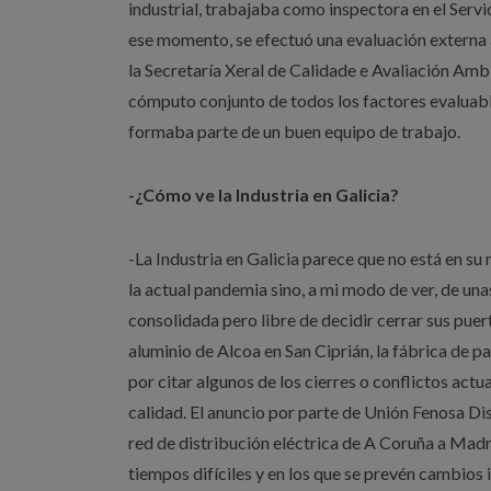
industrial, trabajaba como inspectora en el Serv
ese momento, se efectuó una evaluación externa
la Secretaría Xeral de Calidade e Avaliación Ambi
cómputo conjunto de todos los factores evaluabl
formaba parte de un buen equipo de trabajo.
-¿Cómo ve la Industria en Galicia?
-La Industria en Galicia parece que no está en s
la actual pandemia sino, a mi modo de ver, de una
consolidada pero libre de decidir cerrar sus puer
aluminio de Alcoa en San Ciprián, la fábrica de p
por citar algunos de los cierres o conflictos a
calidad. El anuncio por parte de Unión Fenosa D
red de distribución eléctrica de A Coruña a Madri
tiempos difíciles y en los que se prevén cambios 