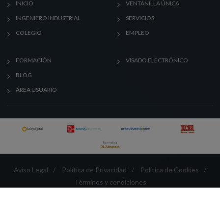
INICIO
VENTANILLA ÚNICA
INGENIERO INDUSTRIAL
SERVICIOS
COLEGIO
EMPLEO
FORMACIÓN
VISADO ELECTRÓNICO
BLOG
ÁREA USUARIO
Aviso Legal
/
Política de Privacidad
/
Política de Cookies
/
Términos y condiciones
Créditos