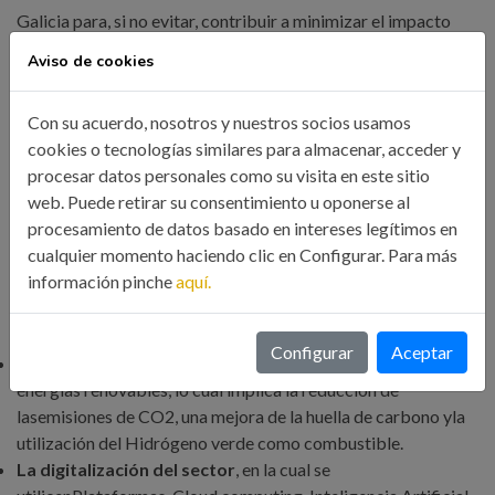
Galicia para, si no evitar, contribuir a minimizar el impacto
económico y social en caso de cierre o salida del territorio.
Aviso de cookies
Por otro lado, que es necesaria una diversificación
empresarial en un área geográfica, ya que no se puede
Con su acuerdo, nosotros y nuestros socios usamos
depender de una sola empresa, y es muy necesaria una fuerte
cookies o tecnologías similares para almacenar, acceder y
procesar datos personales como su visita en este sitio
atracción de inversiones.
web. Puede retirar su consentimiento u oponerse al
procesamiento de datos basado en intereses legítimos en
Alcanzar en España el reto de subir el peso de la industria
cualquier momento haciendo clic en Configurar. Para más
al20% con respecto al PIB pasa por plantearse determinados
información pinche
aquí.
cambios:
Configurar
Aceptar
La transición ecológica de la industria
, haciendo uso de
energías renovables, lo cual implica la reducción de
lasemisiones de CO2, una mejora de la huella de carbono yla
utilización del Hidrógeno verde como combustible.
La digitalización del sector
, en la cual se