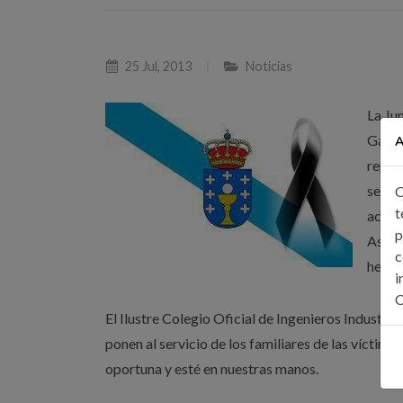
25 Jul, 2013
Noticias
La Ju
Galici
A
repre
senti
C
t
accid
p
Asimi
c
herid
i
C
El Ilustre Colegio Oficial de Ingenieros Industria
ponen al servicio de los familiares de las víctim
oportuna y esté en nuestras manos.