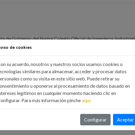
nta de Gobierno del Ilustre Colegio Oficial de Ingenieros Industrial
a y de la Asociación de Ingenieros Industriales de Galicia, en
viso de cookies
sentación de todos sus colegiados y asociados, quieren mostrar s
do pésame y solidaridad con los familiares y amigos de las víctimas
on su acuerdo, nosotros y nuestros socios usamos cookies o
ecnologías similares para almacenar, acceder y procesar datos
ente ferroviario ocurrido ayer miércoles en Santiago de Compostel
ersonales como su visita en este sitio web. Puede retirar su
smo, desean trasladar sus deseos de una pronta recuperación a tod
onsentimiento u oponerse al procesamiento de datos basado en
os en este trágico accidente.
ntereses legítimos en cualquier momento haciendo clic en
onfigurar. Para más información pinche
aquí.
les de Galicia y la Asociación de Ingenieros Industriales de Galicia 
as y de las autoridades para colaborar en cualquier acción que crean
Configurar
Aceptar