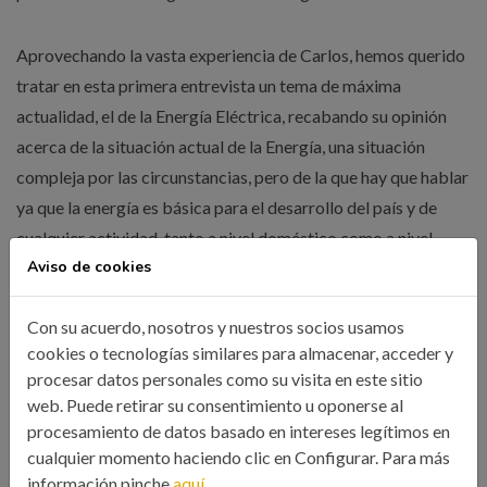
Aprovechando la vasta experiencia de Carlos, hemos querido
tratar en esta primera entrevista un tema de máxima
actualidad, el de la Energía Eléctrica, recabando su opinión
acerca de la situación actual de la Energía, una situación
compleja por las circunstancias, pero de la que hay que hablar
ya que la energía es básica para el desarrollo del país y de
cualquier actividad, tanto a nivel doméstico como a nivel
Aviso de cookies
industrial.
Con su acuerdo, nosotros y nuestros socios usamos
También hemos conversado sobre la figura del ingeniero
cookies o tecnologías similares para almacenar, acceder y
industrial, la amplitud de miras que da el conocimiento como
procesar datos personales como su visita en este sitio
ingeniero para que no se reduzca al tecnicismo y si a una
web. Puede retirar su consentimiento u oponerse al
visión global de la situación y a una posible colaboración con
procesamiento de datos basado en intereses legítimos en
la sociedad.
cualquier momento haciendo clic en Configurar. Para más
información pinche
aquí.