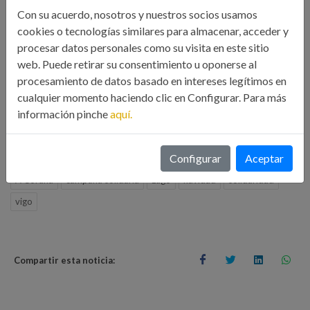
alimentos. En el caso de la delegación coruñesa, las entidades
Con su acuerdo, nosotros y nuestros socios usamos
beneficiarias han sido Cáritas y el Banco de Alimentos. Por su
cookies o tecnologías similares para almacenar, acceder y
parte, Lugo ha logrado más de cien kilos de arroz para el
procesar datos personales como su visita en este sitio
Banco de Alimentos de esta ciudad.
web. Puede retirar su consentimiento u oponerse al
procesamiento de datos basado en intereses legítimos en
cualquier momento haciendo clic en Configurar. Para más
Estas aportaciones son el resultado de la solidaridad de unos
información pinche
aquí.
profesionales acostumbrados a resolver problemas y su
sensibilidad con la realidad social actual.
Configurar
Aceptar
A Coruña
campaña solidaria
Lugo
navidad
solidaridad
vigo
Compartir esta noticia: