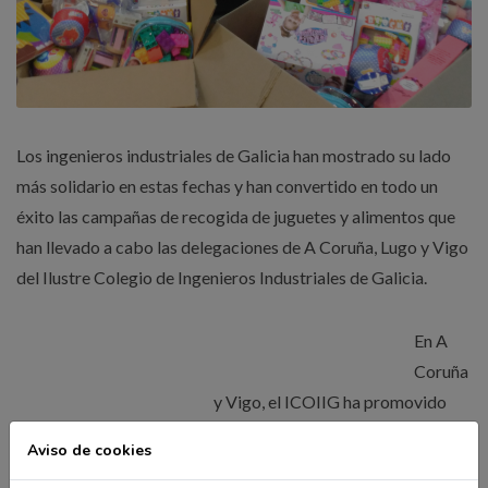
Los ingenieros industriales de Galicia han mostrado su lado
más solidario en estas fechas y han convertido en todo un
éxito las campañas de recogida de juguetes y alimentos que
han llevado a cabo las delegaciones de A Coruña, Lugo y Vigo
del Ilustre Colegio de Ingenieros Industriales de Galicia.
En A
Coruña
y Vigo, el ICOIIG ha promovido
una recogida de juguetes para que
Aviso de cookies
ningún niño se quede sin un regalo en Navidad, además de