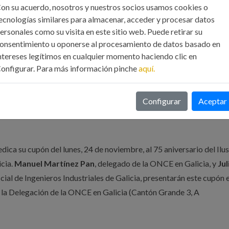
on su acuerdo, nosotros y nuestros socios usamos cookies o
ecnologías similares para almacenar, acceder y procesar datos
ersonales como su visita en este sitio web. Puede retirar su
onsentimiento u oponerse al procesamiento de datos basado en
ntereses legítimos en cualquier momento haciendo clic en
onfigurar. Para más información pinche
aquí.
ersario del Ilustre Colegio Oficial de Ingenieros Industriale
Configurar
Aceptar
ca su cupón del lunes, 24 de noviembre, al 75 aniversario del Ilus
icia.
Manuel Martínez Pan
, delegado de la ONCE en Galicia, y
Jul
icial de Ingenieros Industriales de Galicia, presentarán este cupón e
n la Delegación de la ONCE en Galicia (Cantón Grande 3, A