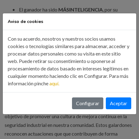
•
El ganador ha sido
MÁSINTELIGENCIA
, por su
proyecto “Begonte Genera”.
Aviso de cookies
Premio a la sostenibilidad medioambiental en la sociedad.
Con su acuerdo, nosotros y nuestros socios usamos
•
El ganador ha sido
Aplicaciones de Bombeo
cookies o tecnologías similares para almacenar, acceder y
Industrial, S.L. (ABIN),
por su actuación “Educación
procesar datos personales como su visita en este sitio
para la sostenibilidad: Las pequeñas acciones generan
grandes impactos”.
web. Puede retirar su consentimiento u oponerse al
procesamiento de datos basado en intereses legítimos en
cualquier momento haciendo clic en Configurar. Para más
Este año se celebra la segunda convocatoria de los
Premios
información pinche
aquí.
de Seguridad Industrial
, dentro de los Premios de Industria
y Energía de Galicia 2025, una iniciativa impulsada
Configurar
Aceptar
conjuntamente por el ICOIIG y la Xunta de Galicia con el
objetivo de promover una cultura de mejora continua en la
seguridad industrial en nuestra comunidad. Estos galardones
reconocen actuaciones que que contribuyen de forma