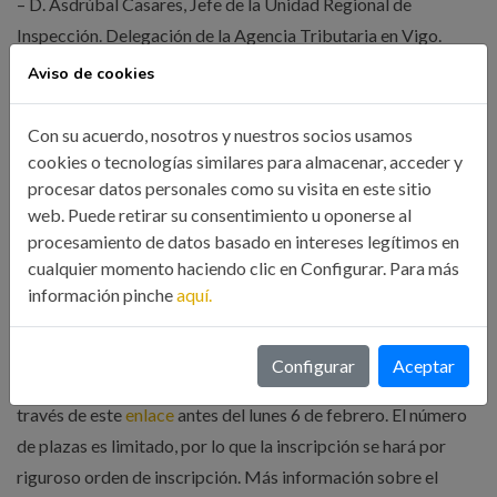
– D. Asdrúbal Casares, Jefe de la Unidad Regional de
Inspección. Delegación de la Agencia Tributaria en Vigo.
Aviso de cookies
Inscripciones antes del 6 de febrero
Con su acuerdo, nosotros y nuestros socios usamos
cookies o tecnologías similares para almacenar, acceder y
Este seminario no está cerrado únicamente a colegiados, sino
procesar datos personales como su visita en este sitio
que está dirigido a emprendedores, universitarios, directivos
web. Puede retirar su consentimiento u oponerse al
y asesores de empresas, profesionales (ingenieros,
procesamiento de datos basado en intereses legítimos en
economistas, abogados, etc) y empresarios en general. La
cualquier momento haciendo clic en Configurar. Para más
cuota de inscripción para el público en general es de 275
información pinche
aquí.
euros (descuento a colegiados: 100 euros).
Configurar
Aceptar
Todos aquellos interesados en anotarse deberán anotarse a
través de este
enlace
antes del lunes 6 de febrero. El número
de plazas es limitado, por lo que la inscripción se hará por
riguroso orden de inscripción. Más información sobre el