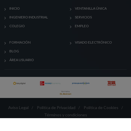
INICIO
VENTANILLA ÚNICA
INGENIERO INDUSTRIAL
SERVICIOS
COLEGIO
EMPLEO
FORMACIÓN
VISADO ELECTRÓNICO
BLOG
ÁREA USUARIO
Aviso Legal
/
Política de Privacidad
/
Política de Cookies
/
Términos y condiciones