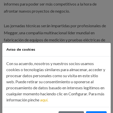
informes para poder ser más competitivos a la hora de
afrontar nuevos proyectos de negocio.
Las jornadas técnicas serán impartidas por profesionales de
Megger, una compañía multinacional líder mundial en
fabricación de equipos de medición y pruebas eléctricas de
Baja, Media y Alta Tensión. El curso se desarrollará el
Aviso de cookies
próximo miércoles 19 de septiembre, en horario de 19:00 a
21,00 horas, en el local de la Delegación de Vigo (Avda.
Con su acuerdo, nosotros y nuestros socios usamos
Camelias, 2 Entresuelo). La inscripción es libre y gratuita, por
cookies o tecnologías similares para almacenar, acceder y
riguroso orden de inscripción ya que el aforo es limitado,
procesar datos personales como su visita en este sitio
web. Puede retirar su consentimiento u oponerse al
llamando al teléfono de la Delegación (986 42 20 24).
procesamiento de datos basado en intereses legítimos en
cualquier momento haciendo clic en Configurar. Para más
Compartir esta noticia:
información pinche
aquí.