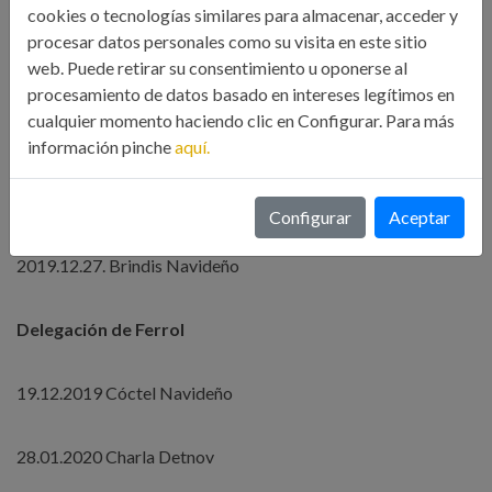
Curso online técnica de ventas: de la improvisación al método
cookies o tecnologías similares para almacenar, acceder y
procesar datos personales como su visita en este sitio
web. Puede retirar su consentimiento u oponerse al
Curso online de Personal Branding. Marca personal
procesamiento de datos basado en intereses legítimos en
cualquier momento haciendo clic en Configurar. Para más
Delegación de A Coruña
información pinche
aquí.
2019.12.27. Junta Delegación
Configurar
Aceptar
2019.12.27. Brindis Navideño
Delegación de Ferrol
19.12.2019 Cóctel Navideño
28.01.2020 Charla Detnov