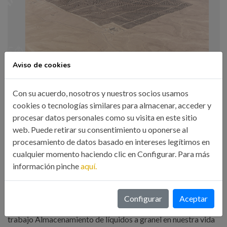
Aviso de cookies
Con su acuerdo, nosotros y nuestros socios usamos
cookies o tecnologías similares para almacenar, acceder y
En la categoría de serie fotográfica, el jurado, compuesto por
procesar datos personales como su visita en este sitio
Julio García Cordonié, presidente de la AIIG y decano del
web. Puede retirar su consentimiento u oponerse al
ICOIIG; Ignacio Manotas Gómez-Pedreira y José María
procesamiento de datos basado en intereses legítimos en
Molineli, fotógrafos; Roi Alonso Padín, arquitecto y
cualquier momento haciendo clic en Configurar. Para más
fotógrafo; así como por Cristina López Mayobre y Jesús Giz
información pinche
aquí.
Novo, integrantes del grupo organizador del concurso,
otorgó el
premio a la mejor serie fotográfica
—dotado con
Configurar
Aceptar
2.000 euros— a
Juan Ramón Larrocea Ormaechea
por el
trabajo Almacenamiento de líquidos a granel en nuestra vida