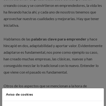
creando cosas y se convirtieron en emprendedores, la vida les
ha llevando hacia ahí, y cada uno de nosotros tenemos que
aprovechar nuestras cualidades y mejorarlas. Hay que tener
iniciativa.
Hablamos de las
palabras clave para emprender
y hace
hincapié en dos, adaptabilidad y aportar valor. Evidentemente
adaptarse es fundamental, nos pone como ejemplo su caso,
han creado muchas empresas, las clásicas, nuevas y han
conseguido mezclar lo tradicional con lo nuevo. Entender lo
que viene con el pasado es fundamental.
Otros de los aspectos que se mencionan a la hora de
emprender es que hay que fracasar muchas veces para tener
Aviso de cookies
éxito. Nos comenta que es necesario equivocarse , es parte
del aprendizaje, equivocarte en el modelo de negocio,