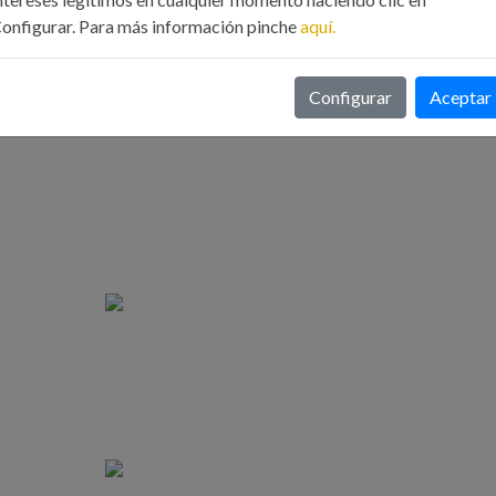
onfigurar. Para más información pinche
aquí.
 San José.
 dejado el evento:
Configurar
Aceptar