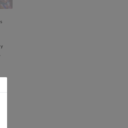
us
 y
,