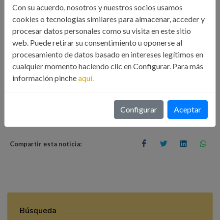
Con su acuerdo, nosotros y nuestros socios usamos
El Foro será dirigido por el ingeniero industrial Antonio
cookies o tecnologías similares para almacenar, acceder y
Lourés Carballal, que comenzará con nociones básicas sobre
procesar datos personales como su visita en este sitio
web. Puede retirar su consentimiento u oponerse al
los contratos en general para después centrarse en el
procesamiento de datos basado en intereses legítimos en
contrato mercantil de transporte terrestre de mercancías.
cualquier momento haciendo clic en Configurar. Para más
Los alumnos podrán conocer las condiciones generales de la
información pinche
aquí.
contratación del transporte, la gestión comercial y financiera
de la empresa, las sociedades existentes, el IVA que se aplica
Configurar
Aceptar
a los servicios de transporte, etc
Compartir esta noticia:
Búsqueda