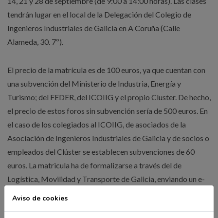
14, 21 y 28 de septiembre (de 9:00 a 14:00 horas). Las clases
tendrán lugar en el local de la Delegación del Colegio de
Ingenieros Industriales de Galicia en A Coruña (Calle
Alameda, 30. 7º).
El precio de la matrícula es de 100 euros, ya que cuentan con
una subvención del Ministerio de Industria, Energía y
Turismo; del FEDER, del ICOIIG y el propio Cluster. De hecho,
el precio de estos foros sin subvención sería de 500 euros. En
el caso de los colegiados al ICOIIG, de asociados de la
Asociación de Ingenieros Industriales de Galicia y de socios o
empleados del Clúster se establecen subvenciones de 60
euros. La matricula ha de formalizarse a través del de
Logística, Movilidad y Transporte de Galicia, enviando un e-
mail a administración@clusterlogistica.es o por teléfono al
Aviso de cookies
881 956 556.