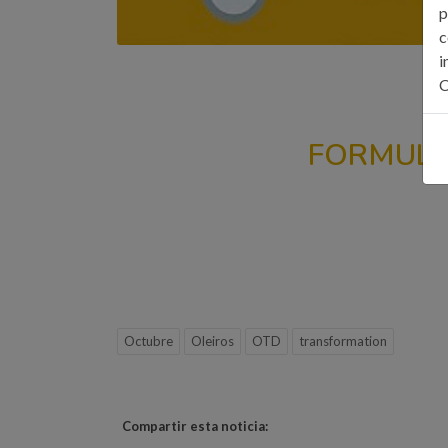
p
c
i
C
FORMULA
Octubre
Oleiros
OTD
transformation
Compartir esta noticia: