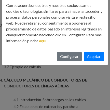
Con su acuerdo, nosotros y nuestros socios usamos
cookies o tecnologías similares para almacenar, acceder y
2.3 Mantenimiento
procesar datos personales como su visita en este sitio
web. Puede retirar su consentimiento u oponerse al
CÁLCULO ELÉCTRICO DE LÍNEAS AÉREAS
procesamiento de datos basado en intereses legítimos en
3.1 Conductores
cualquier momento haciendo clic en Configurar. Para más
3.2 Parámetros eléctricos
información pinche
aquí.
3.3 Intensidad máxima admisible en conductor
3.4 Caída de tensión en régimen permanente
3.5 Pérdida de potencia
Configurar
Aceptar
3.6 Efecto Corona y perturbaciones radioeléctricas
3.7 Ejemplo de cálculo
CÁLCULO MECÁNICO DE CONDUCTORES DE
CONDUCTORES DE LÍNEAS AÉREAS
4.1 Introducción. Sobrecargas en los cables
4.2 Ecuaciones de catenaria y parábola