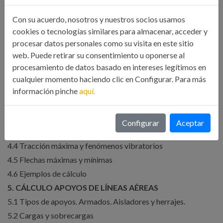
3.3 Intensidad máxima admisible en conductor
Con su acuerdo, nosotros y nuestros socios usamos
3.4 Caída de tensión en régimen permanente
cookies o tecnologías similares para almacenar, acceder y
3.5 Pérdida de potencia
procesar datos personales como su visita en este sitio
3.6 Efecto Corona y perturbaciones radioeléctricas
web. Puede retirar su consentimiento u oponerse al
3.7 Ejemplo de cálculo
procesamiento de datos basado en intereses legítimos en
4. CÁLCULO MECÁNICO DE CONDUCTORES DE
cualquier momento haciendo clic en Configurar. Para más
CONDUCTORES DE LÍNEAS AÉREAS
información pinche
aquí.
4.1 Introducción. Sobrecargas en los cables
4.2 Ecuaciones de catenaria y parábola
Configurar
Aceptar
4.3 Ecuación de cambio de condiciones
4.4 Tracción máxima y fenómenos vibratorios
4.5 Flechas máximas y mínimas
4.6 Ejemplos de cálculo
5. CÁLCULO APOYOS DE LÍNEAS AÉREAS
5.1 Tipos de apoyos. Armados. Aisladores y herrajes.
5.2 Cargas y sobrecargas