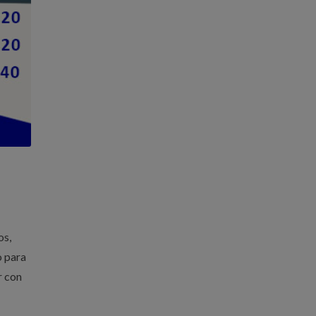
os,
o para
r con