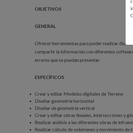
c
i
OBJETIVOS
C
GENERAL
Ofrecer herramientas para poder realizar diseño
compartir la información con diferentes softwar
errores que se puedan presentar.
ESPECÍFICOS
Crear y editar Modelos digitales de Terreno
Diseñar geometría horizontal
Diseñar de geometría vertical
Crear y editar obras lineales, intersecciones y gl
Realizar análisis a las diferentes obras de infrae
Realizar cálculo de volúmenes y movimiento de t