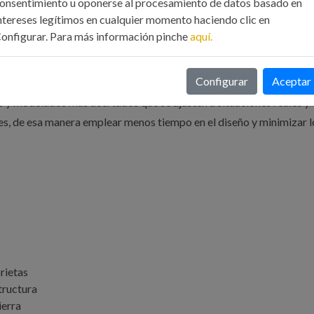
onsentimiento u oponerse al procesamiento de datos basado en
ntereses legítimos en cualquier momento haciendo clic en
onfigurar. Para más información pinche
aquí.
Configurar
Aceptar
s y modelados más acertados que se ajusten a situaciones reales y
es, de esa manera emplear menos tiempo en el diseño y minimizar l
orietas
structura
ierra