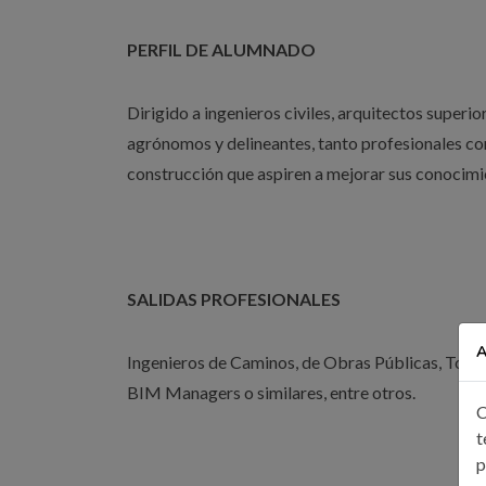
PERFIL DE ALUMNADO
Dirigido a ingenieros civiles, arquitectos superi
agrónomos y delineantes, tanto profesionales com
construcción que aspiren a mejorar sus conocimie
SALIDAS PROFESIONALES
A
Ingenieros de Caminos, de Obras Públicas, Topó
BIM Managers o similares, entre otros.
C
t
p