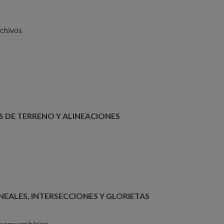
rchivos
S DE TERRENO Y ALINEACIONES
INEALES, INTERSECCIONES Y GLORIETAS
Subemsamblajes