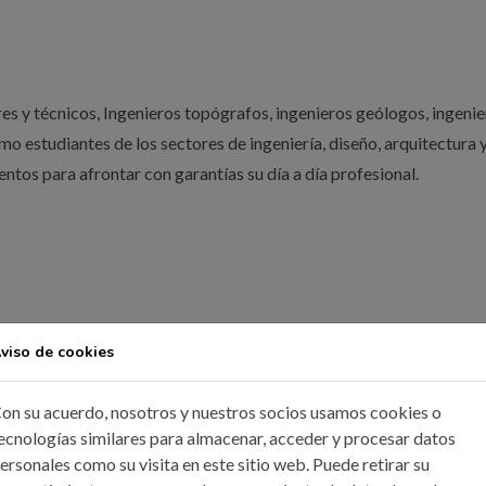
ores y técnicos, Ingenieros topógrafos, ingenieros geólogos, ingeni
o estudiantes de los sectores de ingeniería, diseño, arquitectura 
ntos para afrontar con garantías su día a día profesional.
viso de cookies
grafos, Agrónomos, Arquitectos, Ingenieros de Proyectos, Delinea
on su acuerdo, nosotros y nuestros socios usamos cookies o
ecnologías similares para almacenar, acceder y procesar datos
ersonales como su visita en este sitio web. Puede retirar su