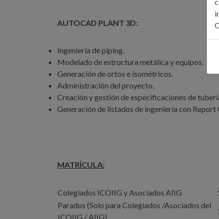
c
i
AUTOCAD PLANT 3D:
C
Ingeniería de piping.
Modelado de estructura metálica y equipos.
Generación de ortos e isométricos.
Administración del proyecto.
Creación y gestión de especificaciones de tuberí
Generación de listados de ingeniería con Report 
MATRÍCULA:
Colegiados ICOIIG y Asociados AIIG
Parados (Solo para Colegiados /Asociados del
ICOIIG / AIIG)