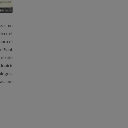
zar un
ecer el
para el
n Plant
 desde
dquirir
álogos.
das con