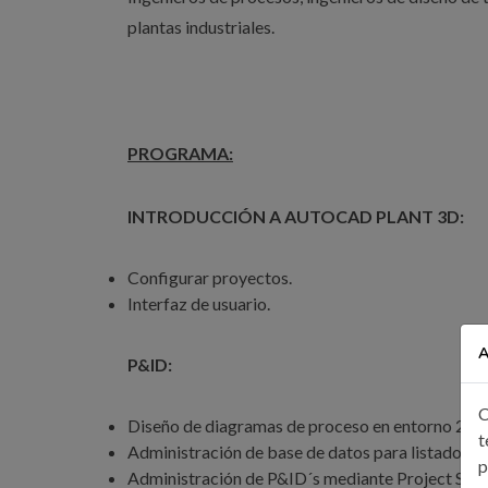
plantas industriales.
PROGRAMA:
INTRODUCCIÓN A AUTOCAD PLANT 3D:
Configurar proyectos.
Interfaz de usuario.
A
P&ID:
C
Diseño de diagramas de proceso en entorno 2D.
t
Administración de base de datos para listados de
p
Administración de P&ID´s mediante Project Setu