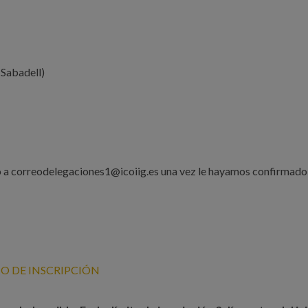
Sabadell)
o a correodelegaciones1@icoiig.es una vez le hayamos confirmado 
O DE INSCRIPCIÓN