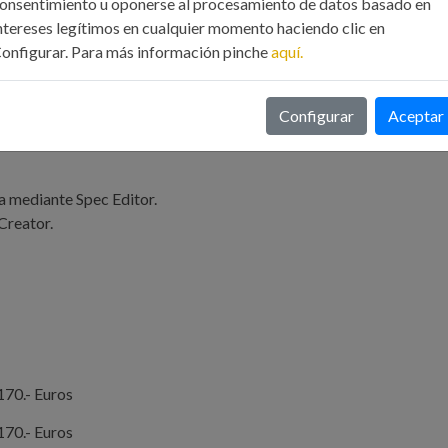
onsentimiento u oponerse al procesamiento de datos basado en
ntereses legítimos en cualquier momento haciendo clic en
onfigurar. Para más información pinche
aquí.
Configurar
Aceptar
a mediante Spec Editor.
Creator.
170.- Euros
170.- Euros