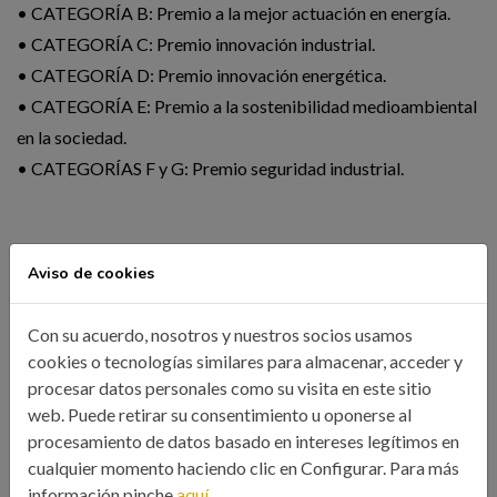
• CATEGORÍA B: Premio a la mejor actuación en energía.
• CATEGORÍA C: Premio innovación industrial.
• CATEGORÍA D: Premio innovación energética.
• CATEGORÍA E: Premio a la sostenibilidad medioambiental
en la sociedad.
• CATEGORÍAS F y G: Premio seguridad industrial.
El plazo de presentación de candidaturas finaliza a las 14:00
Aviso de cookies
hora, del 30 de Abril de 2024, deben ser remitidas a
colegio@icoiig.es
Con su acuerdo, nosotros y nuestros socios usamos
cookies o tecnologías similares para almacenar, acceder y
procesar datos personales como su visita en este sitio
Los galardones se entregarán en la
Gala de la Industria y
web. Puede retirar su consentimiento u oponerse al
Energía de Galicia 2024
,
que se celebrará en Vigo el 31 de
procesamiento de datos basado en intereses legítimos en
Mayo de 2024.
cualquier momento haciendo clic en Configurar. Para más
información pinche
aquí.