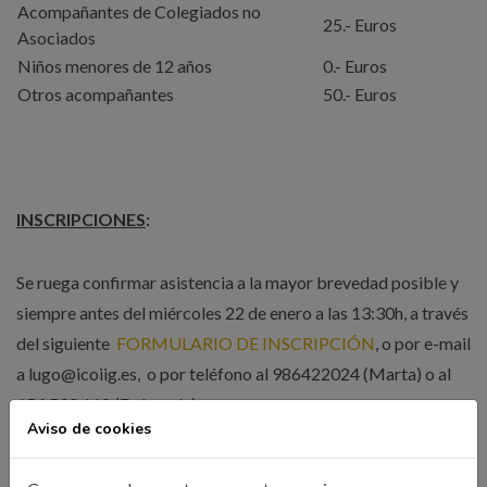
Acompañantes de Colegiados no
25.- Euros
Asociados
Niños menores de 12 años
0.- Euros
Otros acompañantes
50.- Euros
INSCRIPCIONES
:
Se ruega confirmar asistencia a la mayor brevedad posible y
siempre antes del miércoles 22 de enero a las 13:30h, a través
del siguiente
FORMULARIO DE INSCRIPCIÓN
, o por e-mail
a lugo@icoiig.es, o por teléfono al 986422024 (Marta) o al
654.592.662 (Delegada).
Aviso de cookies