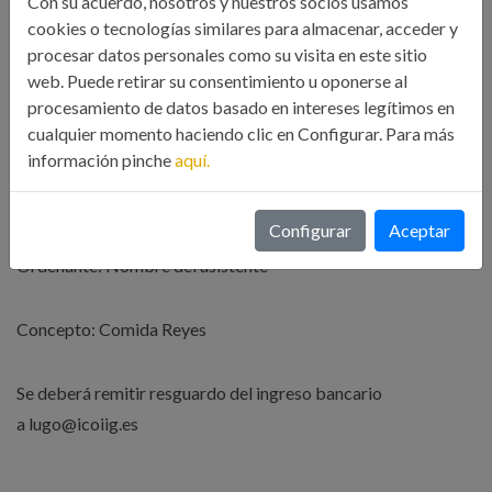
Con su acuerdo, nosotros y nuestros socios usamos
cookies o tecnologías similares para almacenar, acceder y
FORMA DE PAGO
:
procesar datos personales como su visita en este sitio
web. Puede retirar su consentimiento u oponerse al
procesamiento de datos basado en intereses legítimos en
El pago deberá realizarse antes del miércoles 22 de
cualquier momento haciendo clic en Configurar. Para más
enero de 2020
mediante ingreso cuenta:
información pinche
aquí.
ES90 0081 0390 1200 0140 3750 del Banco Sabadell
Configurar
Aceptar
Ordenante: Nombre del asistente
Concepto: Comida Reyes
Se deberá remitir resguardo del ingreso bancario
a lugo@icoiig.es