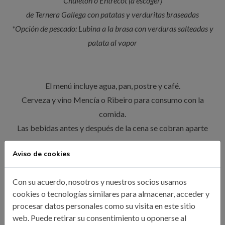
Chuletón o Entrecot (a escoger)
de Ternera Gallega con patatas y verduritas braseadas
*Opción de pescado: Lubina a la brasa con verduras salteadas y
patata al vapor
El menú incluye agua, pan, postre y café.
Cerveza y vino Mencía o Ribeiro para consumo con la
comida.
Las bebidas antes y después de la cena se cobran aparte
Aviso de cookies
Costes:
Con su acuerdo, nosotros y nuestros socios usamos
Colegiado y Asociado: 0 €
cookies o tecnologías similares para almacenar, acceder y
Acompañante Colegiado y asociado: 0€ (1 acompañante por
procesar datos personales como su visita en este sitio
persona)
web. Puede retirar su consentimiento u oponerse al