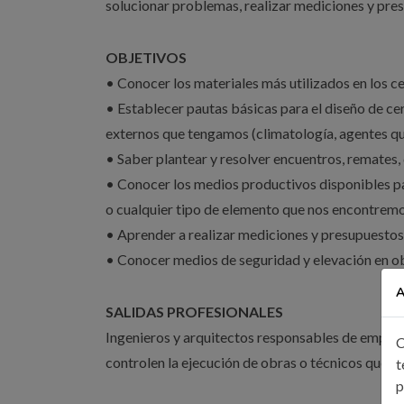
solucionar problemas, realizar mediciones y pre
OBJETIVOS
• Conocer los materiales más utilizados en los c
• Establecer pautas básicas para el diseño de ce
externos que tengamos (climatología, agentes q
• Saber plantear y resolver encuentros, remates
• Conocer los medios productivos disponibles par
o cualquier tipo de elemento que nos encontremo
• Aprender a realizar mediciones y presupuesto
• Conocer medios de seguridad y elevación en o
A
SALIDAS PROFESIONALES
Ingenieros y arquitectos responsables de empresa
C
controlen la ejecución de obras o técnicos que 
t
p