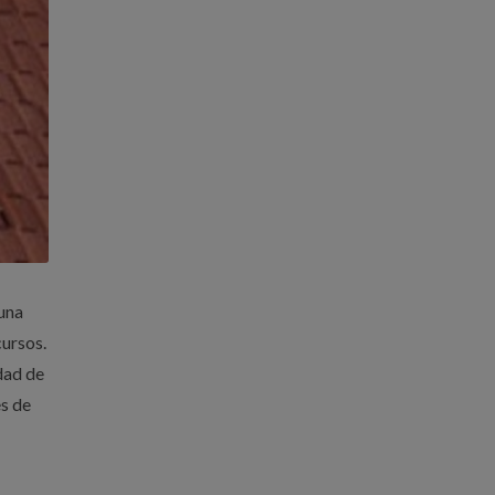
 una
cursos.
dad de
es de