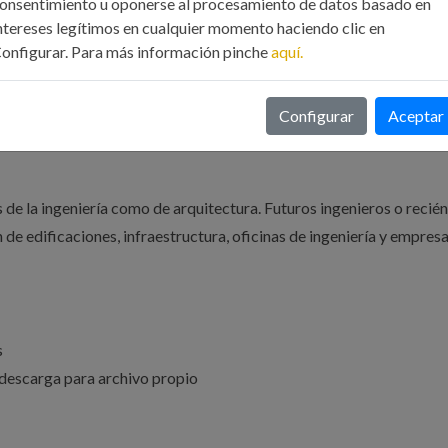
onsentimiento u oponerse al procesamiento de datos basado en
ntereses legítimos en cualquier momento haciendo clic en
onfigurar. Para más información pinche
aquí.
triales.
Configurar
Aceptar
industriales.
de la ingeniería como de arquitectura. Futuros ingenieros o recién
 de edificaciones, infraestructura, oficinas de ingeniería y empres
s
descarga para archivo propio