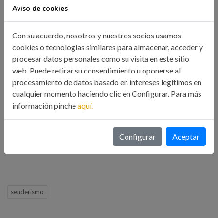
Aviso de cookies
distancias cada vez mayores.
-Disponer de calzado (botas y calcetines) ya rodados a fin de
Con su acuerdo, nosotros y nuestros socios usamos
evitar ampollas y rozaduras.
cookies o tecnologías similares para almacenar, acceder y
procesar datos personales como su visita en este sitio
NUEVAS INSCRIPCIONES: A través del siguiente
web. Puede retirar su consentimiento u oponerse al
FORMULARIO
procesamiento de datos basado en intereses legítimos en
cualquier momento haciendo clic en Configurar. Para más
información pinche
aquí.
Organizada por la Asociación de Ingenieros Industriales de
Galicia en colaboración con la Delegación de Vigo del Ilustre
Colegio Oficial de Ingenieros Industriales de Galicia
Configurar
Aceptar
senderismo