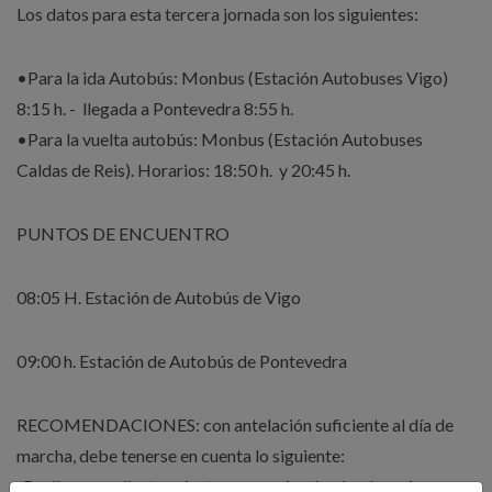
Los datos para esta tercera jornada son los siguientes:
•Para la ida Autobús: Monbus (Estación Autobuses Vigo)
8:15 h. - llegada a Pontevedra 8:55 h.
•Para la vuelta autobús: Monbus (Estación Autobuses
Caldas de Reis). Horarios: 18:50 h. y 20:45 h.
PUNTOS DE ENCUENTRO
08:05 H. Estación de Autobús de Vigo
09:00 h. Estación de Autobús de Pontevedra
RECOMENDACIONES: con antelación suficiente al día de
marcha, debe tenerse en cuenta lo siguiente:
-Realizar un adiestramiento progresivo, haciendo a pie