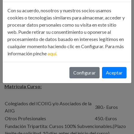
Evaluación
Con su acuerdo, nosotros y nuestros socios usamos
cookies o tecnologías similares para almacenar, acceder y
procesar datos personales como su visita en este sitio
Los alumnos realizarán un trabajo final que el profesor
web. Puede retirar su consentimiento u oponerse al
examinara aportando sus comentarios y propuestas de
procesamiento de datos basado en intereses legítimos en
mejora. Todos los ejercicios propuestos en el examen serán
cualquier momento haciendo clic en Configurar. Para más
casos reales. Aquellos alumnos que superen el examen final
información pinche
aquí.
obtendrán el diploma acreditativo de aptitud. El resto
recibirán el diploma de asistencia al curso.
Configurar
Aceptar
Matrícula Curso:
Colegiados del ICOIIG y/o Asociados de la
380.- Euros
AIIG
Otros Profesionales
450.-Euros
Fundación Tripartita: Cursos 100% Subvencionables.(Plazo
límite de solicitud 10 días antes del inicio del curso)