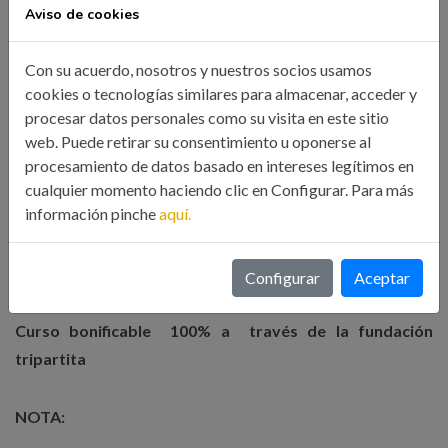
MATRICULA:
Aviso de cookies
Colegiados ICOIIG y Asociados AIIG
170.- Euros
Con su acuerdo, nosotros y nuestros socios usamos
Parados (Solo para Colegiados /Asociados del ICOIIG
170.- Euros
cookies o tecnologías similares para almacenar, acceder y
/ AIIG)
procesar datos personales como su visita en este sitio
Colegiados ICOIIG
200.- Euros
web. Puede retirar su consentimiento u oponerse al
procesamiento de datos basado en intereses legítimos en
Estudiantes de último año de Ingeniería Industrial
200.- Euros
cualquier momento haciendo clic en Configurar. Para más
información pinche
aquí.
Miembros de Otros Colegios Profesionales y CGES
220.- Euros
Otros Profesionales
250.- Euros
Configurar
Aceptar
Curso bonificable 100% a través de la fundación
tripartita
NOTA: