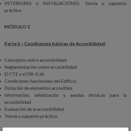
INTERIORES e INSTALACIONES. Teoría y supuesto
práctico
MÓDULO 2
Parte II – Condiciones básicas de Accesibilidad:
Conceptos sobre accesibilidad
Reglamentación sobre accesibilidad
El CTE y el DB-SUA
Condiciones funcionales del Edificio
Dotación de elementos accesibles
Información, señalización y ayudas técnicas para la
accesibilidad
Evaluación de la accesibilidad
Teoría y supuesto práctico