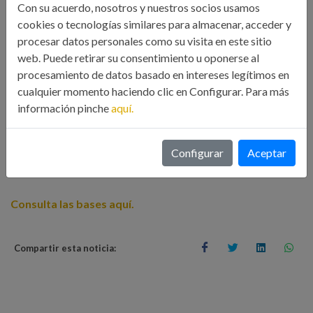
colegiado jubilado y mejor foto estudiante de ingeniería
Con su acuerdo, nosotros y nuestros socios usamos
cookies o tecnologías similares para almacenar, acceder y
industrial.
procesar datos personales como su visita en este sitio
web. Puede retirar su consentimiento u oponerse al
La temática del concurso es la “Ingeniería Industrial en la
procesamiento de datos basado en intereses legítimos en
sociedad”. Bajo este epígrafe se engloban todas aquellas
cualquier momento haciendo clic en Configurar. Para más
imágenes que representen la ingeniería industrial, su estética,
información pinche
aquí.
su espíritu y su importancia en nuestra sociedad. Desde el
ICOIIG se anima a todos los colegiados a que participen en
Configurar
Aceptar
esta convocatoria.
Consulta las bases aquí.
Compartir esta noticia: