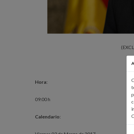
(EXC
A
C
Hora
:
t
p
09:00 h
c
i
C
Calendario
:
Viernes 03 de Marzo de 2017