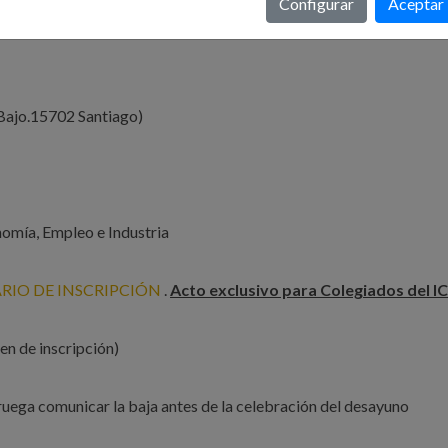
Configurar
Aceptar
 Bajo.15702 Santiago)
nomía, Empleo e Industria
IO DE INSCRIPCIÓN
.
Acto exclusivo para Colegiados del I
en de inscripción)
e ruega comunicar la baja antes de la celebración del desayuno