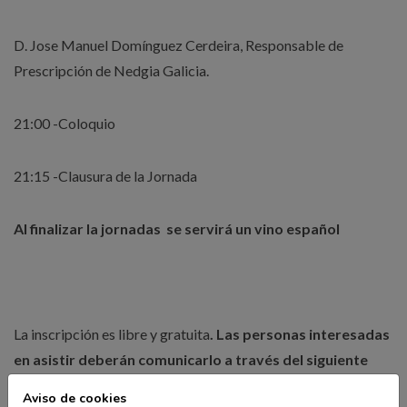
D. Jose Manuel Domínguez Cerdeira, Responsable de
Prescripción de Nedgia Galicia.
21:00 -Coloquio
21:15 -Clausura de la Jornada
Al finalizar la jornadas se servirá un vino español
La inscripción es libre y gratuita
. Las personas interesadas
en asistir deberán comunicarlo a través del siguiente
BOLETIN DE INSCRIPCIÓN
Aviso de cookies