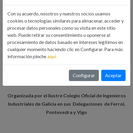
Si una vez inscrito, surge algún inconveniente, se ruega
Con su acuerdo, nosotros y nuestros socios usamos
comunicar la baja antes de la celebración de la Jornada.
cookies o tecnologías similares para almacenar, acceder y
procesar datos personales como su visita en este sitio
web. Puede retirar su consentimiento u oponerse al
Para más información sobre esta Jornada y otros eventos,
procesamiento de datos basado en intereses legítimos en
consultar la página Web del Colegio
cualquier momento haciendo clic en Configurar. Para más
información pinche
aquí.
www.icoiig.es
Configurar
Aceptar
Organizada por el Ilustre Colegio Oficial de Ingenieros
Industriales de Galicia en sus Delegaciones de Ferrol,
Pontevedra y Vigo