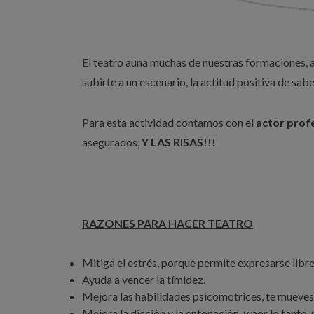
El teatro auna muchas de nuestras formaciones, ap
subirte a un escenario, la actitud positiva de sab
Para esta actividad contamos con el
actor prof
asegurados,
Y LAS RISAS!!!
RAZONES PARA HACER TEATRO
Mitiga el estrés, porque permite expresarse libre
Ayuda a vencer la tímidez.
Mejora las habilidades psicomotrices, te mueve
Mejora la dicción y la entonación, y por lo tanto