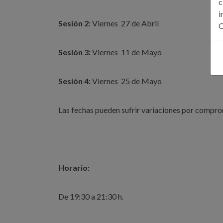
c
i
Sesión 2
: Viernes 27 de Abril
C
Sesión 3:
Viernes 11 de Mayo
Sesión 4:
Viernes 25 de Mayo
Las fechas pueden sufrir variaciones por compr
Horario:
De 19:30 a 21:30 h.