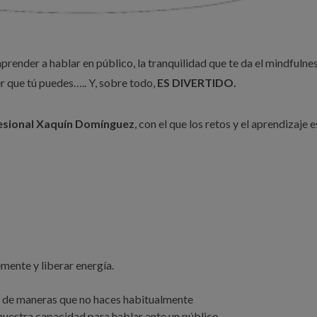
render a hablar en público, la tranquilidad que te da el mindfulne
er que tú puedes….. Y, sobre todo,
ES DIVERTIDO.
esional Xaquín Domínguez
, con el que los retos y el aprendizaje 
mente y liberar energía.
s de maneras que no haces habitualmente
, nuestra capacidad para hablar ante un público.