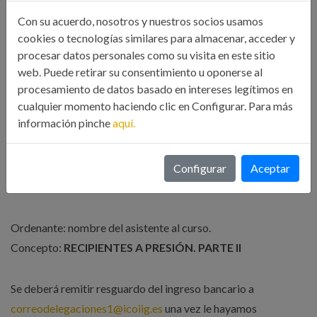
Con su acuerdo, nosotros y nuestros socios usamos
Si el pago se realiza a través de la Empresa o FUNDAE se
cookies o tecnologías similares para almacenar, acceder y
aplicará el precio base de Otros Profesionales al no poder
procesar datos personales como su visita en este sitio
acumularse subvenciones.
web. Puede retirar su consentimiento u oponerse al
procesamiento de datos basado en intereses legítimos en
cualquier momento haciendo clic en Configurar. Para más
información pinche
aquí.
Nº DE CUENTA:
Configurar
Aceptar
IBAN: ES90 0081 0390 1200 0140 3750 (Banco Sabadell)
Ordenante: nombre del asistente al curso.
Concepto:
RECIPIENTES A PRESIÓN. PARTE II
Se deberá remitir resguardo del ingreso bancario a
correodelegaciones1@icoiig.es
una vez le hayamos