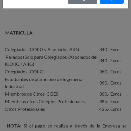
MATRICULA:
Colegiados ICOIIG y Asociados AIIG
340.- Euros
Parados (Solo para Colegiados /Asociados del
340.- Euros
ICOIIG / AIIG)
Colegiados ICOIIG
360.- Euros
Estudiantes de último año de Ingeniería
360.- Euros
Industrial
Miembros de Otros CGES
360.- Euros
Miembros otros Colegios Profesionales
385.- Euros
Otros Profesionales
425.- Euros
NOTA:
Si el pago se realiza a través de la Empresa se