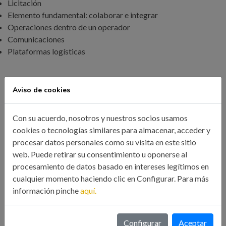
Licitación
Elemento fundamental: colaborar e integrar
Operaciones dentro de un operador
Comunicaciones
Plataformas logísticas
Aviso de cookies
PROFESORADO:
Con su acuerdo, nosotros y nuestros socios usamos
cookies o tecnologías similares para almacenar, acceder y
D. NACHO PASCUAL NADAL. Socio Director en la empresa
procesar datos personales como su visita en este sitio
consultora GESPROLOG. Máster en Logística Integral
web. Puede retirar su consentimiento u oponerse al
procesamiento de datos basado en intereses legítimos en
Profesional, Universidad Europea.
cualquier momento haciendo clic en Configurar. Para más
información pinche
aquí.
Durante más de 20 años ha trabajado en entornos logísticos y
de operaciones, como Director de Logística en Hidalgos
Configurar
Aceptar
Group.