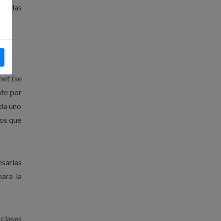
n todas
net (se
nte por
ada uno
nos que
esarias
para la
 clases