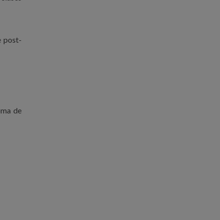
e post-
toma de