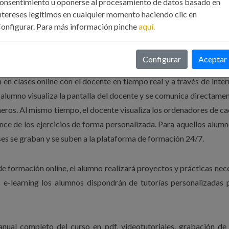
onsentimiento u oponerse al procesamiento de datos basado en
á certificado de aprovechamiento a aquellos alumnos que realice
ntereses legítimos en cualquier momento haciendo clic en
n las mismas.
onfigurar. Para más información pinche
aquí.
Configurar
Aceptar
en clases online con el docente en tiempo real y a través de inter
el alumno visualiza la pantalla del docente y se comunica directame
ñeros. Al mismo tiempo, el docente visualiza los ordenadores de c
nce de los ejercicios de forma personalizada. Para aquellos alum
ases se graban y se suben a la plataforma de formación 24/7.
de formación online, el alumno realizará proyectos y prácticas nec
s e-learning los alumnos dispondrán de tutorías personalizadas 
anual completo del curso en pdf, videotutoriales, grabación de