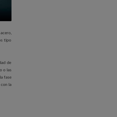
acero,
os tipo
edad de
o o las
la fase
 con la