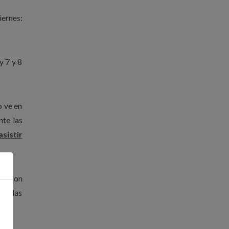
iernes:
y 7 y 8
o ve en
nte las
sistir
ral con
 de las