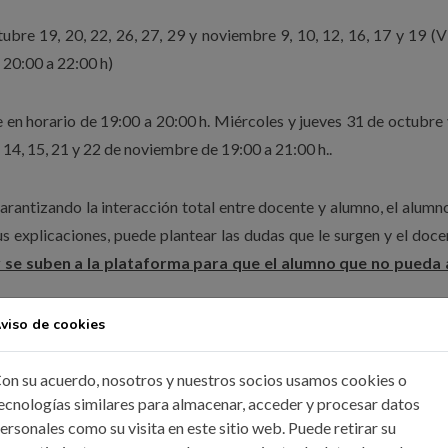
bre 19, 20, 22, 26, 27, 29 y noviembre 9, 10, 12, 16, 17 y 19 (V
 20:00 a 22:00 h)
 en horario de 19:00 a 20:00 h. Miércoles y jueves 31 de octubre 
 14, 15, 21 y 22 de noviembre de 19:00 a 21:00 h..
 garantizando la interacción total entre docente y alumno, el alumn
s explicaciones, puede plantear las dudas que le surgen y el doce
y se suben a la plataforma para que el alumno que no pueda a
viso de cookies
rmación, donde se ofrece el manual específico de Análisis estructu
 ejercicios, prácticas, foros, mensajería y los vídeos grabados
on su acuerdo, nosotros y nuestros socios usamos cookies o
ecnologías similares para almacenar, acceder y procesar datos
ersonales como su visita en este sitio web. Puede retirar su