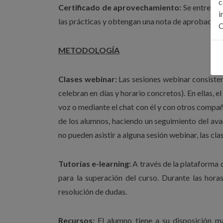
c
Certificado de aprovechamiento:
Se entregar
i
las prácticas y obtengan una nota de aprobado e
C
METODOLOGÍA
Clases webinar:
Las sesiones webinar consisten 
celebran en días y horario concretos). En ellas, 
voz o mediante el chat con él y con otros compa
de los alumnos, haciendo un seguimiento del ava
no pueden asistir a alguna sesión webinar, las cl
Tutorías e-learning:
A través de la plataforma 
para la superación del curso. Durante las hora
resolución de dudas.
Recursos:
El alumno tiene a su disposición m