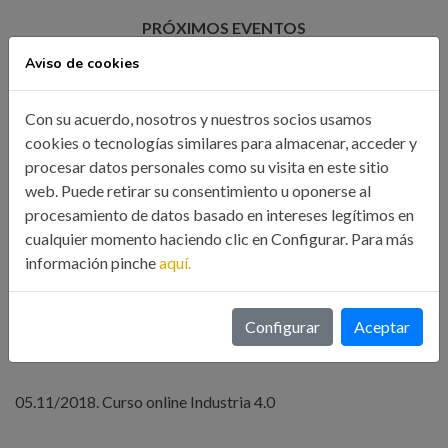
PRÓXIMOS EVENTOS
Aviso de cookies
Formación Online
Con su acuerdo, nosotros y nuestros socios usamos
cookies o tecnologías similares para almacenar, acceder y
29.10.2018 Curso online Autodesk Revit 2018 Modulo
procesar datos personales como su visita en este sitio
fontanería, saneamiento y PCI
web. Puede retirar su consentimiento u oponerse al
procesamiento de datos basado en intereses legítimos en
31.10.2018 Curso online diseño y cálculo de naves
cualquier momento haciendo clic en Configurar. Para más
industriales
información pinche
aquí.
05.11.2018 Curso online patología y rehabilitación de
Configurar
Aceptar
estructuras de la cubierta de edificación
05.11/2018. Curso online Industria 4.0