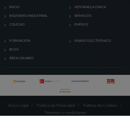
INICIO
VENTANILLA ÚNICA
INGENIERO INDUSTRIAL
SERVICIOS
COLEGIO
EMPLEO
FORMACIÓN
VISADO ELECTRÓNICO
BLOG
ÁREA USUARIO
Aviso Legal
/
Política de Privacidad
/
Política de Cookies
/
Términos y condiciones
Créditos