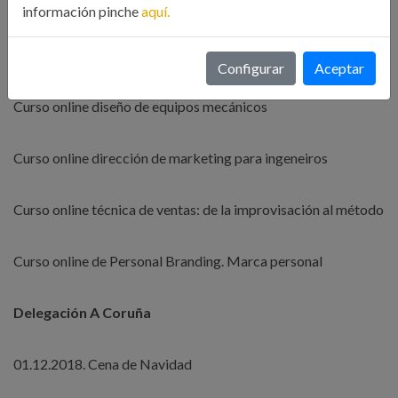
Curso online cambiadores de calor de C&T. Parte II
información pinche
aquí.
Curso online tratamiento de aguas en plantas industriales
Configurar
Aceptar
Curso online diseño de equipos mecánicos
Curso online dirección de marketing para ingeneiros
Curso online técnica de ventas: de la improvisación al método
Curso online de Personal Branding. Marca personal
Delegación A Coruña
01.12.2018. Cena de Navidad