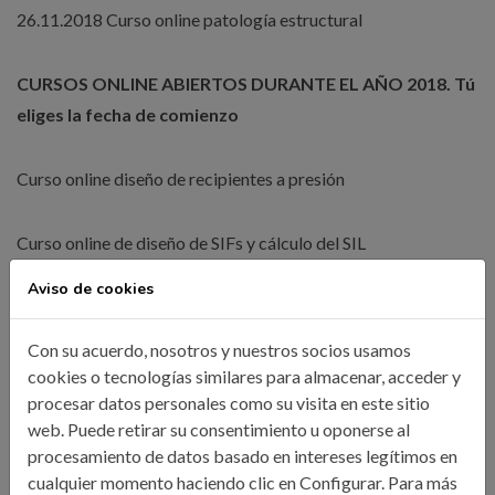
26.11.2018 Curso online patología estructural
CURSOS ONLINE ABIERTOS DURANTE EL AÑO 2018. Tú
eliges la fecha de comienzo
Curso online diseño de recipientes a presión
Curso online de diseño de SIFs y cálculo del SIL
Aviso de cookies
Curso online diseño de tuberías
Con su acuerdo, nosotros y nuestros socios usamos
Curso online tanques de almacenamiento
cookies o tecnologías similares para almacenar, acceder y
procesar datos personales como su visita en este sitio
web. Puede retirar su consentimiento u oponerse al
Curso online cambiadores de calor de C&T. Parte I
procesamiento de datos basado en intereses legítimos en
cualquier momento haciendo clic en Configurar. Para más