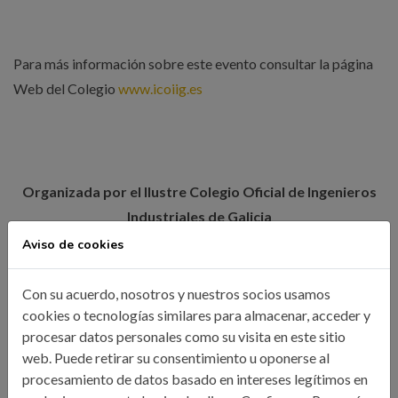
Para más información sobre este evento consultar la página
Web del Colegio
www.icoiig.es
Organizada por el Ilustre Colegio Oficial de Ingenieros
Industriales de Galicia
Aviso de cookies
Con su acuerdo, nosotros y nuestros socios usamos
cookies o tecnologías similares para almacenar, acceder y
Las Oficinas de Transformación Digital puestas en marcha en
procesar datos personales como su visita en este sitio
toda España por el Ministerio de Economía y Empresa, a
web. Puede retirar su consentimiento u oponerse al
través de la entidad pública Red.es, cuentan con un
procesamiento de datos basado en intereses legítimos en
presupuesto global de cinco millones de euros. Las