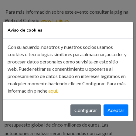
Para más información sobre este evento consultar la página
Web del Colegio
www.icoiig.es
Aviso de cookies
Con su acuerdo, nosotros y nuestros socios usamos
cookies o tecnologías similares para almacenar, acceder y
Organizada por el Ilustre Colegio Oficial de Ingenieros
procesar datos personales como su visita en este sitio
Industriales de Galicia
web. Puede retirar su consentimiento u oponerse al
procesamiento de datos basado en intereses legítimos en
cualquier momento haciendo clic en Configurar. Para más
información pinche
aquí.
Las Oficinas de Transformación Digital puestas en marcha en
toda España por el Ministerio de Economía y Empresa, a
Configurar
Aceptar
través de la entidad pública Red.es, cuentan con un
presupuesto global de cinco millones de euros. Las
actuaciones a realizar serán financiadas con cargo al