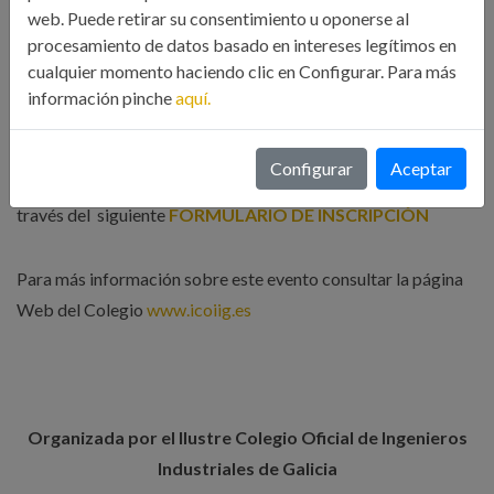
web. Puede retirar su consentimiento u oponerse al
procesamiento de datos basado en intereses legítimos en
cualquier momento haciendo clic en Configurar. Para más
información pinche
aquí.
INSCRIPCIONES
Configurar
Aceptar
Las personas interesadas en asistir deberán de comunicarlo a
través del siguiente
FORMULARIO DE INSCRIPCIÓN
Para más información sobre este evento consultar la página
Web del Colegio
www.icoiig.es
Organizada por el Ilustre Colegio Oficial de Ingenieros
Industriales de Galicia