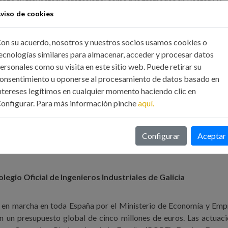
nza su trayectoria profesional como programador en Vector ITC.
viso de cookies
on su acuerdo, nosotros y nuestros socios usamos cookies o
ecnologías similares para almacenar, acceder y procesar datos
ersonales como su visita en este sitio web. Puede retirar su
onsentimiento u oponerse al procesamiento de datos basado en
omunicarlo a través del siguiente
FORMULARIO DE INSCRIPCI
ntereses legítimos en cualquier momento haciendo clic en
onfigurar. Para más información pinche
aquí.
ar la página Web del Colegio
www.icoiig.es
Configurar
Aceptar
legio Oficial de Ingenieros Industriales de Galicia
s en marcha en toda España por el Ministerio de Economía y Emp
on un presupuesto global de cinco millones de euros. Las actuac