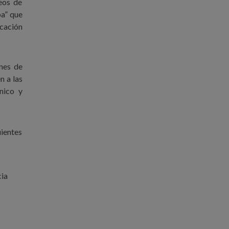
eos de
a” que
icación
ones de
n a las
nico y
uientes
cia