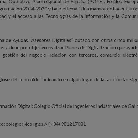
rama Operativo Plurirregional de España (POPE), Fondos Europ
ogramación 2014-2020 y bajo el lema “Una manera de hacer Europ
lidad y el acceso a las Tecnologías de la Información y la Comun
ama de Ayudas “Asesores Digitales”, dotado con otros cinco mill
 y tiene por objetivo realizar Planes de Digitalización que ayude
gestión del negocio, relación con terceros, comercio electró
lose del contenido indicando en algún lugar de la sección las sig
mación Digital: Colegio Oficial de Ingenieros Industriales de Gali
co: colegio@icoiig.es // (+34) 981217081