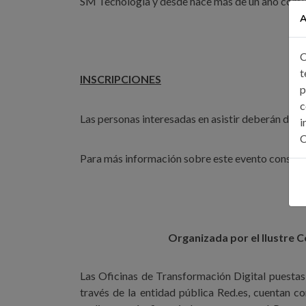
SM Tecnología y desde hace más de un año comie
A
C
t
INSCRIPCIONES
p
c
Las personas interesadas en asistir deberán de c
i
C
Para más información sobre este evento consult
Organizada por el Ilustre Co
Las Oficinas de Transformación Digital puesta
través de la entidad pública Red.es, cuentan c