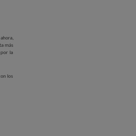
ahora,
nta más
 por la
con los