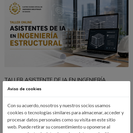
TALLER ASISTENTE DE IA EN INGENIERÍA
ESTRUCTURAL
Aviso de cookies
del miércoles, 30 de septiembre de 2026
Con su acuerdo, nosotros y nuestros socios usamos
Online
cookies o tecnologías similares para almacenar, acceder y
procesar datos personales como su visita en este sitio
Este taller práctico orientado al uso de asistentes inteligentes
web. Puede retirar su consentimiento u oponerse al