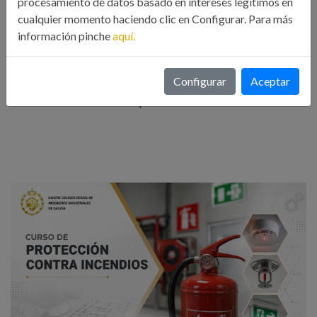
personalizados en el ámbito estructural. Se trabaja con
procesamiento de datos basado en intereses legítimos en
cualquier momento haciendo clic en Configurar. Para más
documentación y normativa técnica para apoyar consultas, en
información pinche
aquí.
hormigón y estructuras metálicas.
Configurar
Aceptar
El enfoque es aplicado, con interacción en tiempo real y
trazabilidad a las fuentes aportadas