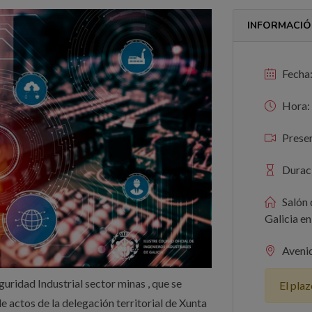
INFORMACIÓ
Fecha:
Hora: 
Presen
Duraci
Salón 
Galicia e
Avenid
uridad Industrial sector minas , que se
El plaz
de actos de la delegación territorial de Xunta