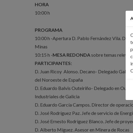
HORA
10:00 h
A
PROGRAMA
C
10:00 h -Apertura D. Pablo Fernández Vila. Direc
t
Minas
p
10:15 h -
MESA REDONDA
sobre temas relevante
c
PARTICIPANTES:
i
C
D. Juan Ricoy Alonso. Decano- Delegado Galicia 
del Noroeste de España
D. Eduardo Balvis Outeiriño- Delegado en Ourens
Industriales de Galicia
D. Eduardo García Campos. Director de operaci
D. José Rodríguez Paz. Jefe de servicio de Energí
D. José Ernesto Rodríguez Blanco. Jefe de proye
D. Alberto Míguez. Asesor en Minera de Rocas