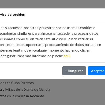
viso de cookies
on su acuerdo, nosotros y nuestros socios usamos cookies o
tor General de Planificación Energética y
ecnologías similares para almacenar, acceder y procesar datos
ersonales como su visita en este sitio web. Puede retirar su
s de la seguridade industrial.
onsentimiento u oponerse al procesamiento de datos basado en
ntereses legítimos en cualquier momento haciendo clic en
onfigurar. Para más información pinche
aquí.
del Colegio Oficial de Ingenieros de Minas
e del Colegio Oficial de Ingenieros
Configurar
Aceptar
ones en Cupa Pizarras
a y Minas de la Xunta de Galicia
ctos en la empresa Adelanta