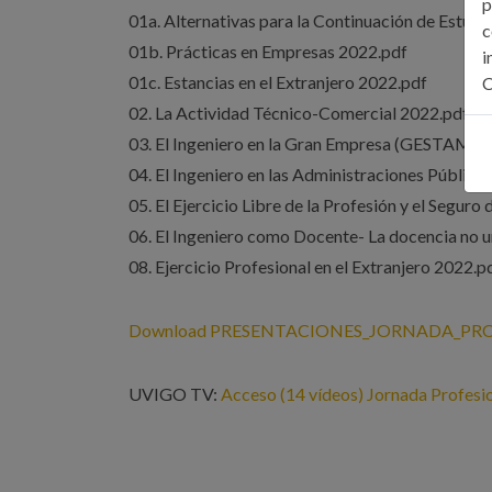
p
01a. Alternativas para la Continuación de Estud
c
01b. Prácticas en Empresas 2022.pdf
i
01c. Estancias en el Extranjero 2022.pdf
C
02. La Actividad Técnico-Comercial 2022.pdf
03. El Ingeniero en la Gran Empresa (GESTAMP)
04. El Ingeniero en las Administraciones Pública
05. El Ejercicio Libre de la Profesión y el Segur
06. El Ingeniero como Docente- La docencia no u
08. Ejercicio Profesional en el Extranjero 2022.p
Download PRESENTACIONES_JORNADA_PROF
UVIGO TV:
Acceso (14 vídeos) Jornada Profesi