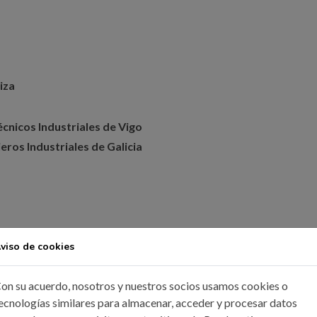
iza
écnicos Industriales de Vigo
ieros Industriales de Galicia
viso de cookies
on su acuerdo, nosotros y nuestros socios usamos cookies o
ecnologías similares para almacenar, acceder y procesar datos
RENFE) 2022.pdf