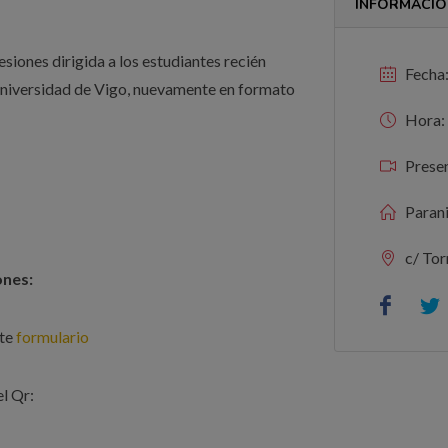
INFORMACIÓ
esiones dirigida a los estudiantes recién
Fecha:
a Universidad de Vigo, nuevamente en formato
Hora: 
Presen
Parani
c/ Tor
iones:
nte
formulario
l Qr: