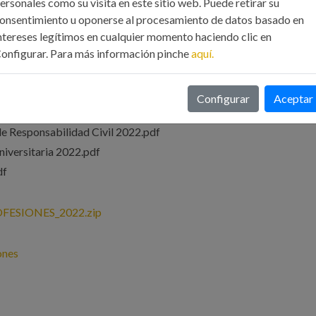
ersonales como su visita en este sitio web. Puede retirar su
ios 2022.pdf
onsentimiento u oponerse al procesamiento de datos basado en
ntereses legítimos en cualquier momento haciendo clic en
onfigurar. Para más información pinche
aquí.
 2022.pdf
Configurar
Aceptar
s 2022.pdf
o de Responsabilidad Civil 2022.pdf
niversitaria 2022.pdf
df
ESIONES_2022.zip
ones