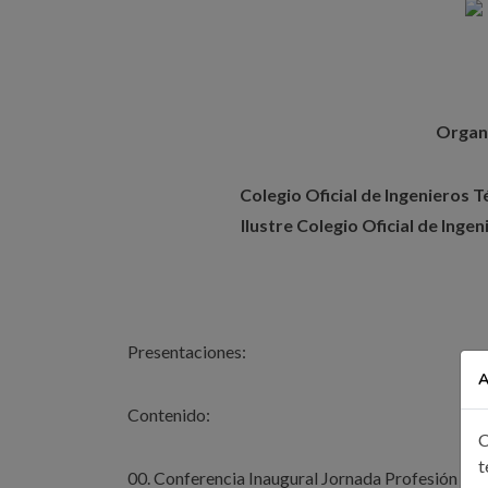
Organ
Colegio Oficial de Ingenieros T
Ilustre Colegio Oficial de Ingen
Presentaciones:
A
Contenido:
C
t
00. Conferencia Inaugural Jornada Profesión (