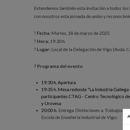
Extendemos también esta invitación a todos los 
con nosotros esta jornada de unión y reconocimie
?
Fecha:
Martes, 18 de marzo de 2025
?
Hora:
19:30 h
?
Lugar:
Local de la Delegación de Vigo (Avda. Ca
? Programa del evento
19:30 h. Apertura
19:35 h. Mesa redonda "La Industria Gallega
participantes CTAG - Centro Tecnológico de
y Urovesa
20:00 h.
Entrega Distinciones a Trabajos Fi
A
Escola de Enxeñería Industrial de Vigo: