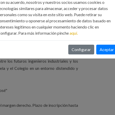
on su acuerdo, nosotros y nuestros socios usamos cookies o
to Estudio unidimensional de las prestaciones y
ecnologías similares para almacenar, acceder y procesar datos
de Moto 3.
ersonales como su visita en este sitio web. Puede retirar su
onsentimiento u oponerse al procesamiento de datos basado en
tudio de viabilidad de una central hidroeléctrica
ntereses legítimos en cualquier momento haciendo clic en
onfigurar. Para más información pinche
aquí.
Configurar
Aceptar
re los futuros ingenieros industriales y los
ela y el Colegio en un entorno distendido y
osé"
el margen derecho. Plazo de inscripción hasta