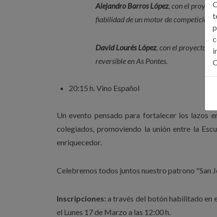
C
Alejandro Barros López
, con el proyec
t
fiabilidad de un motor de competición 
p
c
David Lourés López
, con el proyecto Es
i
reversible en As Pontes.
C
20:15 h. Vino Español
Un evento pensado para fortalecer los lazos ent
colegiados, promoviendo la unión entre la Escu
enriquecedor.
Celebremos todos juntos nuestro patrono "San J
Inscripciones:
a través del botón habilitado en 
el Lunes 17 de Marzo a las 12:00 h.