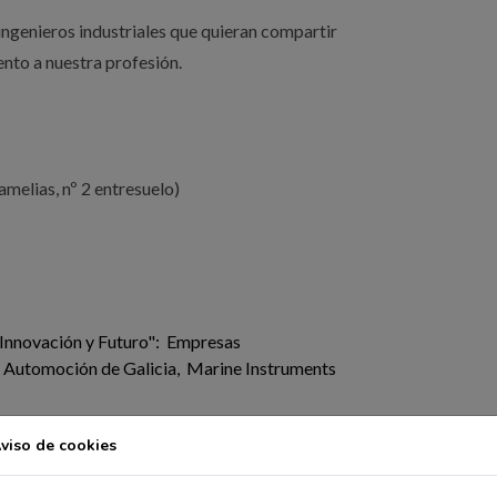
ingenieros industriales que quieran compartir
nto a nuestra profesión.
melias, nº 2 entresuelo)
 Innovación y Futuro": Empresas
 Automoción de Galicia, Marine Instruments
n de Máster 2024: Galardonados 2024 por la
viso de cookies