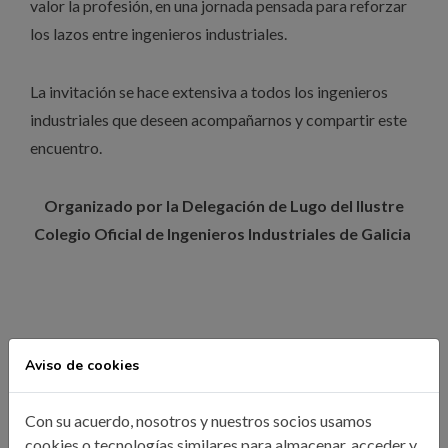
valor la profesión, en una jornada pensada para reforzar
los lazos entre ingenieros industriales.
La invitación se hace extensiva a todos los ingenieros
industriales que deseen acompañarnos y compartir este
encuentro.
Organizado por la Delegación de Lugo del Ilustre
Colegio Oficial de Ingenieros Industriales de Galicia
Aviso de cookies
INFORMACIÓN:
Con su acuerdo, nosotros y nuestros socios usamos
Fecha: del viernes, 27 de marzo de 2026
cookies o tecnologías similares para almacenar, acceder y