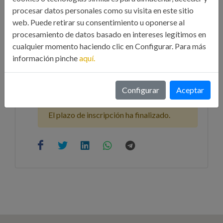
procesar datos personales como su visita en este sitio
Hora: 19:00h.
web. Puede retirar su consentimiento u oponerse al
Presencial
procesamiento de datos basado en intereses legítimos en
Sede de la delegación de Lugo del Iluestre
cualquier momento haciendo clic en Configurar. Para más
Colegio Oficial de Ingenieros Industriales de
información pinche
aquí.
Galicia
Pza. de Santo Domingo, 6-7-8 3º Izq. -
Configurar
Aceptar
27001 Lugo - LUGO, 27001, Lugo
El plazo de inscripción ha finalizado.